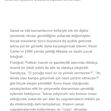
Sanat ve etik kavramlarının birbiriyle sıkı bir ilişkisi
içerisinde olması gerekliliğine yukarıda değinmiştim.
Ancak meselenin türcü boyutuna da açıklık getirmek
adına sizi bir görselle daha karşılaştırmak isterim. Kevin
Carter’ın 1994 yılında çektiği Akbaba ve siyahi çocuk
fotoğrafı…
Fotoğraf, Pulitzer (sanat ve gazetecilik alanında oldukça
önemli bir ödül) ödülü de aldı ve oldukça eleştirildi.
Sanatçıya, “O çocuğa nasıl su ve yemek vermezsin?”, “Az
ileride olan kampa götürmek için nasıl yardım etmezsin?”
gibi birçok eleştiri yöneltildi. Konu insan olduğunda
sanatçılardan etik bir çerçevede davranması gerektiği
eylemler bekliyoruz. Tekrar ediyorum ‘söz konusu insan
olduğunda’ yukarıda yer alan bu uygulamaların imkânı ya
da imkânsızlığı dahi tartışılamaz. İnsanın sanat
uygulamalarında kullanılması ve “rızası” olmadan