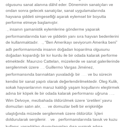
olgusunu sanat alanına dâhil eder. Döneminin sanatçıları ve
ondan sonra gelecek sanatçılar, sanat uygulamalarında
hayvana şiddeti simgeselliği aşarak eylemsel bir boyutta
performe etmeye başlamıştır.
, insanın şamanistik eylemlerine gönderme yaparak
Hermann Nitsch
performanslarında kan ve şiddetin yanı sıra hayvan bedenlerini
de kullanmaktadır.
, “Ben Amerikayı seviyorum Amerika beni”
Joseph Beuys
adlı performansında insanın doğadan koparılma olgusunu
doğadan kopardığı bir kır kurdu ile bir odada kalarak performe
etmektedir. Maurızıo Cattelan, müzelerde ve sanat galerilerinde
sergilenmek üzere
. Guillermo Vargas Jiménez,
atları öldürülüp içlerini doldurur
performansında barınaktan yuvaladığı bir
ve bu sürecin
sokak köpeğini aç ve susuz bırakarak öldürmüştür
kendisi bir sanat yapıtı olarak değerlendirilmektedir. Oleg Kulik,
sokak hayvanlarının maruz kaldığı yaşam koşullarını eleştirmek
adına bir köpek ile bir odada kalarak performansı uğruna
.
nesneleştirdiği köpekle beraberliklerini performe etmiştir
Wim Delvoye, mezbahada öldürülmek üzere ‘üretilen’ yavru
domuzları satın alır,
ve domuzlar belli bir erişkinliğe
domuzlar canlıyken üzerlerine dövme yapar
ulaştığında müzede sergilenmek üzere öldürülür. İçleri
doldurularak sergilenir.
ve
performanslarında tavuk ve kuzu
Tania Bruguera
Ana Mendieta
kullanır, yaşadıkları duygulanımları dışa vurmak adına