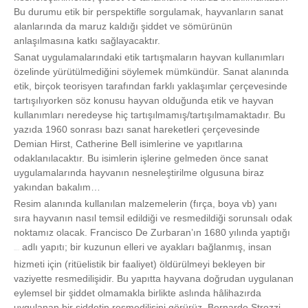
Bu durumu etik bir perspektifle sorgulamak, hayvanların sanat
alanlarında da maruz kaldığı şiddet ve sömürünün
anlaşılmasına katkı sağlayacaktır.
Sanat uygulamalarındaki etik tartışmaların hayvan kullanımları
özelinde yürütülmediğini söylemek mümkündür. Sanat alanında
etik, birçok teorisyen tarafından farklı yaklaşımlar çerçevesinde
tartışılıyorken söz konusu hayvan olduğunda etik ve hayvan
kullanımları neredeyse hiç tartışılmamış/tartışılmamaktadır. Bu
yazıda 1960 sonrası bazı sanat hareketleri çerçevesinde
Demian Hirst, Catherine Bell isimlerine ve yapıtlarına
odaklanılacaktır. Bu isimlerin işlerine gelmeden önce sanat
uygulamalarında hayvanın nesneleştirilme olgusuna biraz
yakından bakalım…
Resim alanında kullanılan malzemelerin (fırça, boya vb) yanı
sıra hayvanın nasıl temsil edildiği ve resmedildiği sorunsalı odak
noktamız olacak. Francisco De Zurbaran’ın 1680 yılında yaptığı
adlı yapıtı; bir kuzunun elleri ve ayakları bağlanmış, insan
“Tanrının Kuzusu”
hizmeti için (ritüelistik bir faaliyet) öldürülmeyi bekleyen bir
vaziyette resmedilişidir. Bu yapıtta hayvana doğrudan uygulanan
eylemsel bir şiddet olmamakla birlikte aslında hâlihazırda
uygulanan bir şiddetin resmedilişini görürüz. Bernardo Strozzi