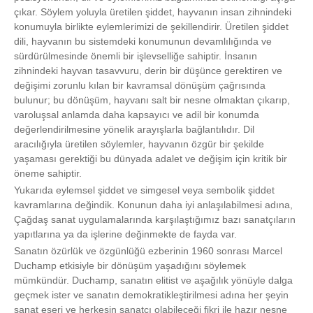
çıkar. Söylem yoluyla üretilen şiddet, hayvanın insan zihnindeki
konumuyla birlikte eylemlerimizi de şekillendirir. Üretilen şiddet
dili, hayvanın bu sistemdeki konumunun devamlılığında ve
sürdürülmesinde önemli bir işlevselliğe sahiptir. İnsanın
zihnindeki hayvan tasavvuru, derin bir düşünce gerektiren ve
değişimi zorunlu kılan bir kavramsal dönüşüm çağrısında
bulunur; bu dönüşüm, hayvanı salt bir nesne olmaktan çıkarıp,
varoluşsal anlamda daha kapsayıcı ve adil bir konumda
değerlendirilmesine yönelik arayışlarla bağlantılıdır. Dil
aracılığıyla üretilen söylemler, hayvanın özgür bir şekilde
yaşaması gerektiği bu dünyada adalet ve değişim için kritik bir
öneme sahiptir.
Yukarıda eylemsel şiddet ve simgesel veya sembolik şiddet
kavramlarına değindik. Konunun daha iyi anlaşılabilmesi adına,
Çağdaş sanat uygulamalarında karşılaştığımız bazı sanatçıların
yapıtlarına ya da işlerine değinmekte de fayda var.
Sanatın özürlük ve özgünlüğü ezberinin 1960 sonrası Marcel
Duchamp etkisiyle bir dönüşüm yaşadığını söylemek
mümkündür. Duchamp, sanatın elitist ve aşağılık yönüyle dalga
geçmek ister ve sanatın demokratikleştirilmesi adına her şeyin
sanat eseri ve herkesin sanatçı olabileceği fikri ile hazır nesne