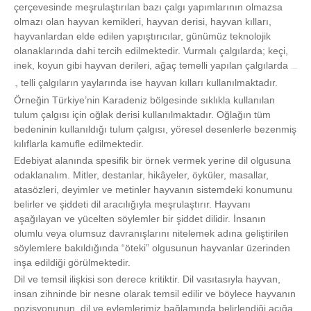
çerçevesinde meşrulaştırılan bazı çalgı yapımlarının olmazsa
olmazı olan hayvan kemikleri, hayvan derisi, hayvan kılları,
hayvanlardan elde edilen yapıştırıcılar, günümüz teknolojik
olanaklarında dahi tercih edilmektedir. Vurmalı çalgılarda; keçi,
inek, koyun gibi hayvan derileri, ağaç temelli yapılan çalgılarda
hayvanlardan elde edilen
, telli çalgıların yaylarında ise hayvan kılları kullanılmaktadır.
yapıştırıcılar
Örneğin Türkiye’nin Karadeniz bölgesinde sıklıkla kullanılan
tulum çalgısı için oğlak derisi kullanılmaktadır. Oğlağın tüm
bedeninin kullanıldığı tulum çalgısı, yöresel desenlerle bezenmiş
kılıflarla kamufle edilmektedir.
Edebiyat alanında spesifik bir örnek vermek yerine dil olgusuna
odaklanalım. Mitler, destanlar, hikâyeler, öyküler, masallar,
atasözleri, deyimler ve metinler hayvanın sistemdeki konumunu
belirler ve şiddeti dil aracılığıyla meşrulaştırır. Hayvanı
aşağılayan ve yücelten söylemler bir şiddet dilidir. İnsanın
olumlu veya olumsuz davranışlarını nitelemek adına geliştirilen
söylemlere bakıldığında “öteki” olgusunun hayvanlar üzerinden
inşa edildiği görülmektedir.
Dil ve temsil ilişkisi son derece kritiktir. Dil vasıtasıyla hayvan,
insan zihninde bir nesne olarak temsil edilir ve böylece hayvanın
pozisyonunun, dil ve eylemlerimiz bağlamında belirlendiği açığa