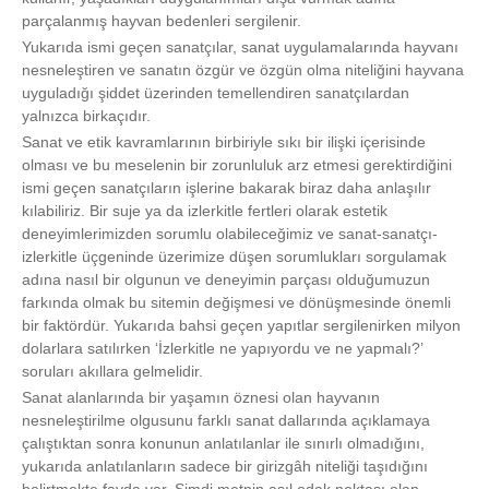
parçalanmış hayvan bedenleri sergilenir.
Yukarıda ismi geçen sanatçılar, sanat uygulamalarında hayvanı
nesneleştiren ve sanatın özgür ve özgün olma niteliğini hayvana
uyguladığı şiddet üzerinden temellendiren sanatçılardan
yalnızca birkaçıdır.
Sanat ve etik kavramlarının birbiriyle sıkı bir ilişki içerisinde
olması ve bu meselenin bir zorunluluk arz etmesi gerektirdiğini
ismi geçen sanatçıların işlerine bakarak biraz daha anlaşılır
kılabiliriz. Bir suje ya da izlerkitle fertleri olarak estetik
deneyimlerimizden sorumlu olabileceğimiz ve sanat-sanatçı-
izlerkitle üçgeninde üzerimize düşen sorumlukları sorgulamak
adına nasıl bir olgunun ve deneyimin parçası olduğumuzun
farkında olmak bu sitemin değişmesi ve dönüşmesinde önemli
bir faktördür. Yukarıda bahsi geçen yapıtlar sergilenirken milyon
dolarlara satılırken ‘İzlerkitle ne yapıyordu ve ne yapmalı?’
soruları akıllara gelmelidir.
Sanat alanlarında bir yaşamın öznesi olan hayvanın
nesneleştirilme olgusunu farklı sanat dallarında açıklamaya
çalıştıktan sonra konunun anlatılanlar ile sınırlı olmadığını,
yukarıda anlatılanların sadece bir girizgâh niteliği taşıdığını