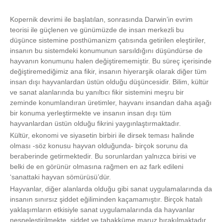
Kopernik devrimi ile başlatılan, sonrasında Darwin’in evrim
teorisi ile güçlenen ve günümüzde de insan merkezli bu
düşünce sistemine posthümanizm çatısında getirilen eleştiriler,
insanın bu sistemdeki konumunun sarsıldığını düşündürse de
hayvanın konumunu halen değiştirememiştir. Bu süreç içerisinde
değiştiremediğimiz ana fikir, insanın hiyerarşik olarak diğer tüm
insan dışı hayvanlardan üstün olduğu düşüncesidir. Bilim, kültür
ve sanat alanlarında bu yanıltıcı fikir sistemini meşru bir
zeminde konumlandıran üretimler, hayvanı insandan daha aşağı
bir konuma yerleştirmekte ve insanın insan dışı tüm
hayvanlardan üstün olduğu fikrini yaygınlaştırmaktadır.
Kültür, ekonomi ve siyasetin birbiri ile dirsek teması halinde
olması -söz konusu hayvan olduğunda- birçok sorunu da
beraberinde getirmektedir. Bu sorunlardan yalnızca birisi ve
belki de en görünür olmasına rağmen en az fark edileni
‘sanattaki hayvan sömürüsü’dür.
Hayvanlar, diğer alanlarda olduğu gibi sanat uygulamalarında da
insanın sınırsız şiddet eğiliminden kaçamamıştır. Birçok hatalı
yaklaşımların etkisiyle sanat uygulamalarında da hayvanlar
nesneleştirilmekte, şiddet ve tahakküme maruz bırakılmaktadır.