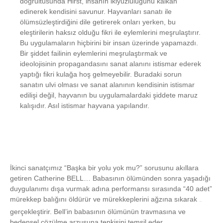
doğrultusunda Hirst, insanın ikiyüzlülüğünü kalkan
edinerek kendisini savunur. Hayvanları sanatı ile
ölümsüzleştirdiğini dile getirerek onları yerken, bu
eleştirilerin haksız olduğu fikri ile eylemlerini meşrulaştırır.
Bu uygulamaların hiçbirini bir insan üzerinde yapamazdı.
Bir şiddet failinin eylemlerini meşrulaştırmak ve
ideolojisinin propagandasını sanat alanını istismar ederek
yaptığı fikri kulağa hoş gelmeyebilir. Buradaki sorun
sanatın ulvi olması ve sanat alanının kendisinin istismar
edilişi değil, hayvanın bu uygulamalardaki şiddete maruz
kalışıdır. Asıl istismar hayvana yapılandır.
İkinci sanatçımız “Başka bir yolu yok mu?” sorusunu akıllara
getiren Catherine BELL… Babasının ölümünden sonra yaşadığı
duygulanımı dışa vurmak adına performansı sırasında “40 adet”
mürekkep balığını öldürür ve mürekkeplerini ağzına sıkarak
bir performans
gerçekleştirir. Bell’in babasının ölümünün travmasına ve
bedensel çözülme arzusuna tepkisini temsil eder