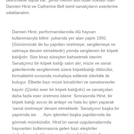
belirtmekte fayda var. Şimdi metnin asıl odak noktası olan
Damien Hirst ve Catherine Bell isimli sanatçıların eserlerine
odaklanalım.
Damien Hirst, performanslarında ölü hayvan
kullanmasıyla bilinir. yukarıda yer alan yapıtı 1991
(Günümüzde de bu yapıtları üretmeye, sergilemeye ve
satmaya devam etmektedir) yılında sergilenen bir köpek
balığıdır. Size biraz süreçten bahsetmek isterim.
Sanatçımız bir köpek balığı satın alır, müze ve sanat
galerilerinde sergilenmek üzere köpekbalığı öldürülür,
formaldehit sıvısında muhafaza edilerek izlerkitle ile
buluşur. Elbette bazı müze küratörleri ve sanatseverler
bayılır (Çünkü eser bir köpek balığıdır) ve sanatçıdan
daha fazla eser üretmesi istenir. Sonrasında Hirst, bir
köpek balığı avcısı ile anlaşır ve hala bu işleri yaparak
‘sanat üretmeye’ devam etmektedir. Sanatçının başka bir
yapıtında ise
. Aynı işlemleri başka yapıtlarında da
9 bin kelebek öldürülmüştür
görmek mümkündür. Hirst’ün sanat uygulamalarında
hayvanları kullanmasına gelen bazı eleştiriler