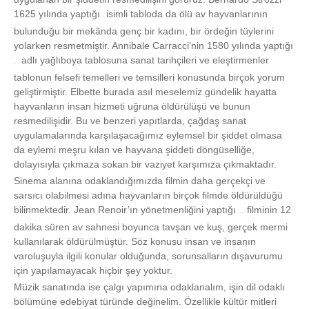
1625 yılında yaptığı
isimli tabloda da ölü av hayvanlarının
“Aşçı”
bulunduğu bir mekânda genç bir kadını, bir ördeğin tüylerini
yolarken resmetmiştir. Annibale Carracci’nin 1580 yılında yaptığı
adlı yağlıboya tablosuna sanat tarihçileri ve eleştirmenler
“Kasap Dükkanı”
tablonun felsefi temelleri ve temsilleri konusunda birçok yorum
geliştirmiştir. Elbette burada asıl meselemiz gündelik hayatta
hayvanların insan hizmeti uğruna öldürülüşü ve bunun
resmedilişidir. Bu ve benzeri yapıtlarda, çağdaş sanat
uygulamalarında karşılaşacağımız eylemsel bir şiddet olmasa
da eylemi meşru kılan ve hayvana şiddeti döngüselliğe,
dolayısıyla çıkmaza sokan bir vaziyet karşımıza çıkmaktadır.
Sinema alanına odaklandığımızda filmin daha gerçekçi ve
sarsıcı olabilmesi adına hayvanların birçok filmde öldürüldüğü
bilinmektedir. Jean Renoir’ın yönetmenliğini yaptığı
filminin 12
“The Rules of the Game”
dakika süren av sahnesi boyunca tavşan ve kuş, gerçek mermi
kullanılarak öldürülmüştür. Söz konusu insan ve insanın
varoluşuyla ilgili konular olduğunda, sorunsalların dışavurumu
için yapılamayacak hiçbir şey yoktur.
Müzik sanatında ise çalgı yapımına odaklanalım, işin dil odaklı
bölümüne edebiyat türünde değinelim. Özellikle kültür mitleri