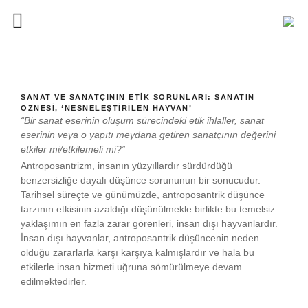
SANAT VE SANATÇININ ETIK SORUNLARI: SANATIN
ÖZNESI, ‘NESNELEŞTIRILEN HAYVAN’
“Bir sanat eserinin oluşum sürecindeki etik ihlaller, sanat
eserinin veya o yapıtı meydana getiren sanatçının değerini
etkiler mi/etkilemeli mi?”
Antroposantrizm, insanın yüzyıllardır sürdürdüğü
benzersizliğe dayalı düşünce sorununun bir sonucudur.
Tarihsel süreçte ve günümüzde, antroposantrik düşünce
tarzının etkisinin azaldığı düşünülmekle birlikte bu temelsiz
yaklaşımın en fazla zarar görenleri, insan dışı hayvanlardır.
İnsan dışı hayvanlar, antroposantrik düşüncenin neden
olduğu zararlarla karşı karşıya kalmışlardır ve hala bu
etkilerle insan hizmeti uğruna sömürülmeye devam
edilmektedirler.